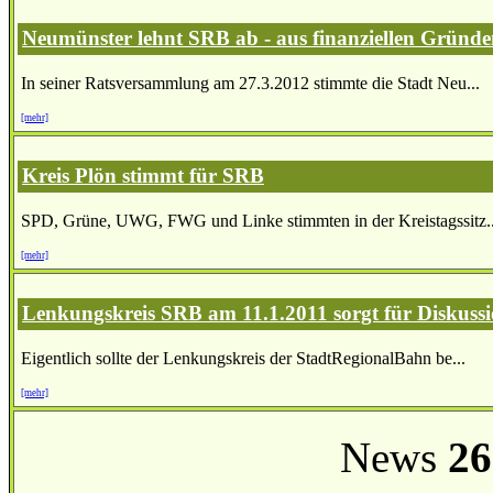
Neumünster lehnt SRB ab - aus finanziellen Gründ
In seiner Ratsversammlung am 27.3.2012 stimmte die Stadt Neu...
[mehr]
Kreis Plön stimmt für SRB
SPD, Grüne, UWG, FWG und Linke stimmten in der Kreistagssitz..
[mehr]
Lenkungskreis SRB am 11.1.2011 sorgt für Diskuss
Eigentlich sollte der Lenkungskreis der StadtRegionalBahn be...
[mehr]
News
26