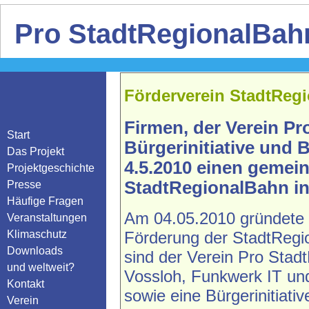
Pro StadtRegionalBahn
Förderverein StadtRegi
Firmen, der Verein Pr
Start
Bürgerinitiative und
Das Projekt
4.5.2010 einen gemei
Projektgeschichte
StadtRegionalBahn in 
Presse
Häufige Fragen
Am 04.05.2010 gründete s
Veranstaltungen
Klimaschutz
Förderung der StadtRegi
Downloads
sind der Verein Pro Stad
und weltweit?
Vossloh, Funkwerk IT u
Kontakt
sowie eine Bürgerinitiati
Verein