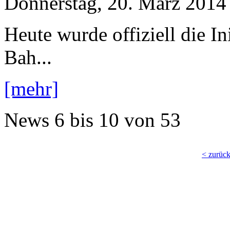
Donnerstag, 20. März 2014
Heute wurde offiziell die I
Bah...
[mehr]
News
6 bis 10
von
53
< zurüc