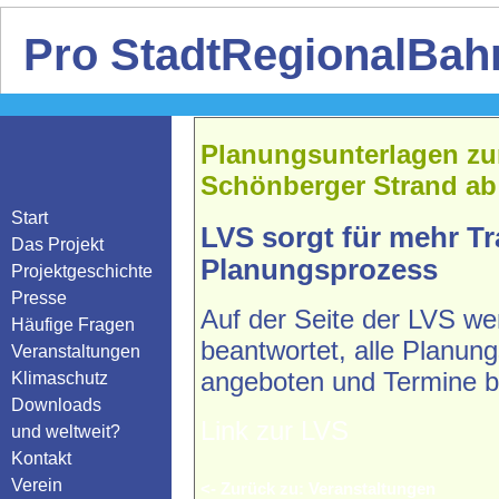
Pro StadtRegionalBahn
Planungsunterlagen zur
Schönberger Strand ab 
Start
LVS sorgt für mehr T
Das Projekt
Planungsprozess
Projektgeschichte
Presse
Auf der Seite der LVS we
Häufige Fragen
beantwortet, alle Planun
Veranstaltungen
angeboten und Termine 
Klimaschutz
Downloads
Link zur LVS
und weltweit?
Kontakt
Verein
<- Zurück zu: Veranstaltungen