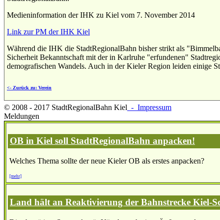
Medieninformation der IHK zu Kiel vom 7. November 2014
Link zur PM der IHK Kiel
Während die IHK die StadtRegionalBahn bisher strikt als "Bimmelbah
Sicherheit Bekanntschaft mit der in Karlruhe "erfundenen" Stadtregi
demografischen Wandels. Auch in der Kieler Region leiden einige S
<- Zurück zu: Verein
© 2008 - 2017 StadtRegionalBahn Kiel
- Impressum
Meldungen
OB in Kiel soll StadtRegionalBahn anpacken!
Welches Thema sollte der neue Kieler OB als erstes anpacken?
[mehr]
Land hält an Reaktivierung der Bahnstrecke Kiel-S