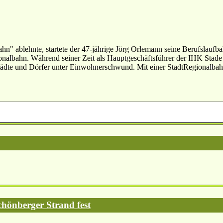
n" ablehnte, startete der 47-jährige Jörg Orlemann seine Berufslaufba
onalbahn. Während seiner Zeit als Hauptgeschäftsführer der IHK Stade 
tädte und Dörfer unter Einwohnerschwund. Mit einer StadtRegionalbahn
chönberger Strand fest