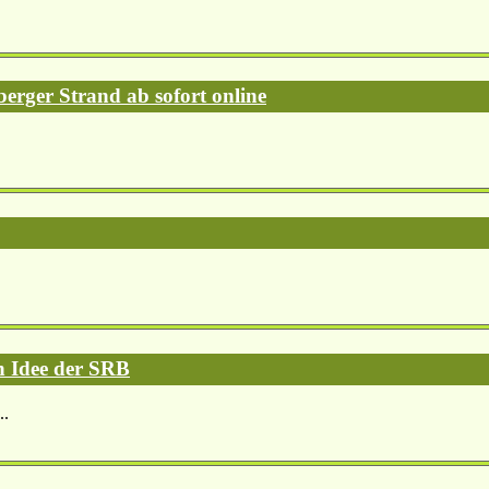
erger Strand ab sofort online
h Idee der SRB
..