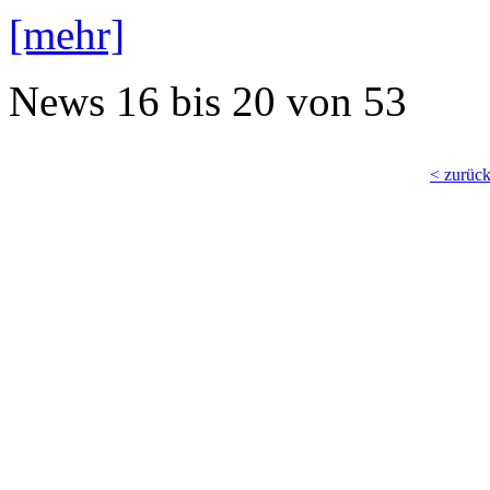
[mehr]
News
16 bis 20
von
53
< zurüc