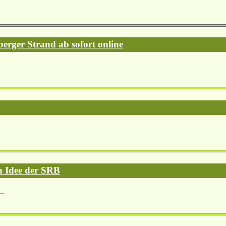
erger Strand ab sofort online
h Idee der SRB
..