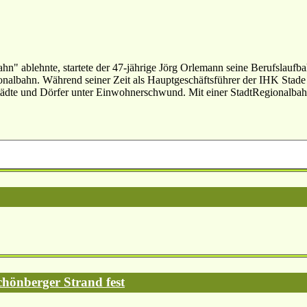
n" ablehnte, startete der 47-jährige Jörg Orlemann seine Berufslaufba
onalbahn. Während seiner Zeit als Hauptgeschäftsführer der IHK Stade 
tädte und Dörfer unter Einwohnerschwund. Mit einer StadtRegionalbahn
chönberger Strand fest