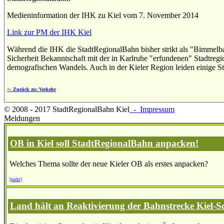
Medieninformation der IHK zu Kiel vom 7. November 2014
Link zur PM der IHK Kiel
Während die IHK die StadtRegionalBahn bisher strikt als "Bimmelbah
Sicherheit Bekanntschaft mit der in Karlruhe "erfundenen" Stadtregi
demografischen Wandels. Auch in der Kieler Region leiden einige S
<- Zurück zu: Verkehr
© 2008 - 2017 StadtRegionalBahn Kiel
- Impressum
Meldungen
OB in Kiel soll StadtRegionalBahn anpacken!
Welches Thema sollte der neue Kieler OB als erstes anpacken?
[mehr]
Land hält an Reaktivierung der Bahnstrecke Kiel-S