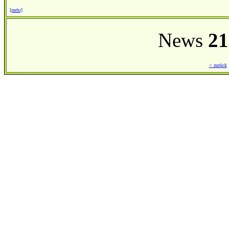
[mehr]
News
21
< zurück