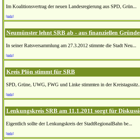
Im Koalitionsvertrag der neuen Landesregierung aus SPD, Grün...
[mehr]
Neumünster lehnt SRB ab - aus finanziellen Gründ
In seiner Ratsversammlung am 27.3.2012 stimmte die Stadt Neu...
[mehr]
Kreis Plön stimmt für SRB
SPD, Grüne, UWG, FWG und Linke stimmten in der Kreistagssitz..
[mehr]
Lenkungskreis SRB am 11.1.2011 sorgt für Diskuss
Eigentlich sollte der Lenkungskreis der StadtRegionalBahn be...
[mehr]