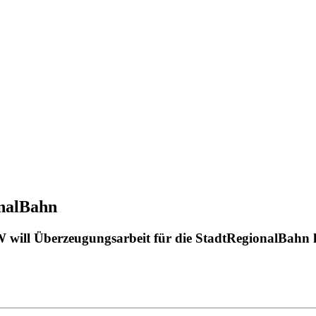
nalBahn
ill Überzeugungsarbeit für die StadtRegionalBahn le