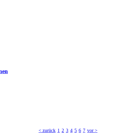
nen
< zurück
1
2
3
4
5
6
7
vor >