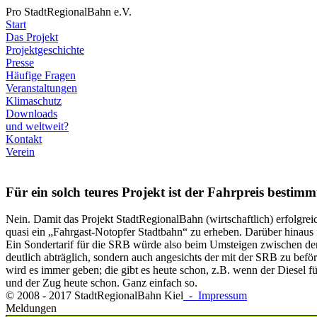
Pro StadtRegionalBahn e.V.
Start
Das Projekt
Projektgeschichte
Presse
Häufige Fragen
Veranstaltungen
Klimaschutz
Downloads
und weltweit?
Kontakt
Verein
Für ein solch teures Projekt ist der Fahrpreis bestim
Nein. Damit das Projekt StadtRegionalBahn (wirtschaftlich) erfolgre
quasi ein „Fahrgast-Notopfer Stadtbahn“ zu erheben. Darüber hinaus 
Ein Sondertarif für die SRB würde also beim Umsteigen zwischen der
deutlich abträglich, sondern auch angesichts der mit der SRB zu befö
wird es immer geben; die gibt es heute schon, z.B. wenn der Diesel 
und der Zug heute schon. Ganz einfach so.
© 2008 - 2017 StadtRegionalBahn Kiel
- Impressum
Meldungen