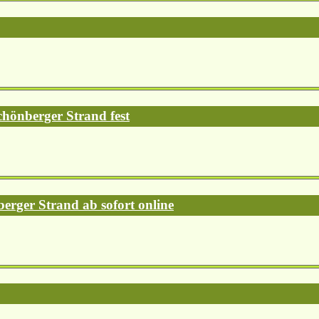
chönberger Strand fest
erger Strand ab sofort online