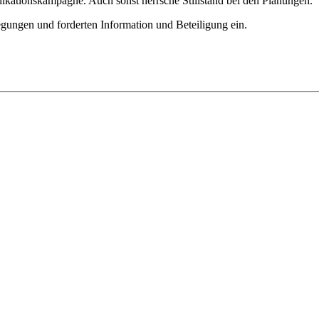
kationskampagne. Auch sonst herrsche Stillstand bei den Planungen.
egungen und forderten Information und Beteiligung ein.