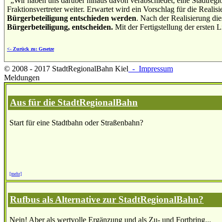
"„Wir haben uns darüber hinaus davon verabschiedet, eine Stadtregio
Fraktionsvertreter weiter. Erwartet wird ein Vorschlag für die Realis
Bürgerbeteiligung entschieden werden
. Nach der Realisierung di
Bürgerbeteiligung, entscheiden.
Mit der Fertigstellung der ersten L
<- Zurück zu: Gesetze
© 2008 - 2017 StadtRegionalBahn Kiel
- Impressum
Meldungen
Aus für die StadtRegionalBahn
Start für eine Stadtbahn oder Straßenbahn?
[mehr]
Rufbus als Alternative zur StadtRegionalBahn?
Nein! Aber als wertvolle Ergänzung und als Zu- und Fortbring...