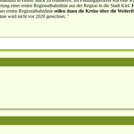
nalbahn in einem Stück zu realisieren. Im Planungsprozess soll eine sc
ierung einer ersten Regionalbahnlinie aus der Region in die Stadt Kiel.
H
eser ersten Regionalbahnlinie
sollen dann die Kreise über die Weiterf
inie wird nicht vor 2020 gerechnet. "