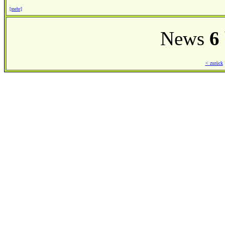
[mehr]
News
6
< zurück