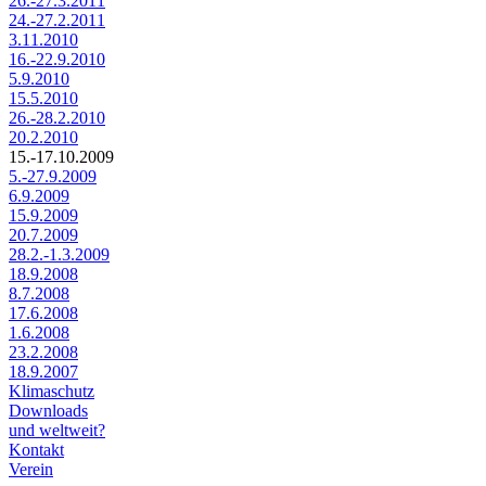
26.-27.3.2011
24.-27.2.2011
3.11.2010
16.-22.9.2010
5.9.2010
15.5.2010
26.-28.2.2010
20.2.2010
15.-17.10.2009
5.-27.9.2009
6.9.2009
15.9.2009
20.7.2009
28.2.-1.3.2009
18.9.2008
8.7.2008
17.6.2008
1.6.2008
23.2.2008
18.9.2007
Klimaschutz
Downloads
und weltweit?
Kontakt
Verein