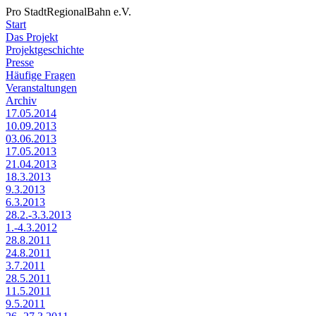
Pro StadtRegionalBahn e.V.
Start
Das Projekt
Projektgeschichte
Presse
Häufige Fragen
Veranstaltungen
Archiv
17.05.2014
10.09.2013
03.06.2013
17.05.2013
21.04.2013
18.3.2013
9.3.2013
6.3.2013
28.2.-3.3.2013
1.-4.3.2012
28.8.2011
24.8.2011
3.7.2011
28.5.2011
11.5.2011
9.5.2011