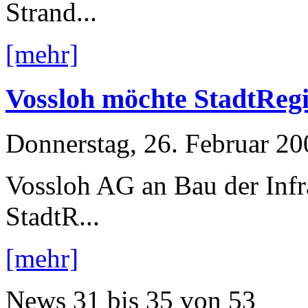
Strand...
[mehr]
Vossloh möchte StadtRegi
Donnerstag, 26. Februar 20
Vossloh AG an Bau der Infr
StadtR...
[mehr]
News
31 bis 35
von
53