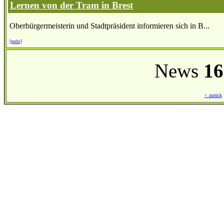
Lernen von der Tram in Brest
Oberbürgermeisterin und Stadtpräsident informieren sich in B...
[mehr]
News
16
< zurück