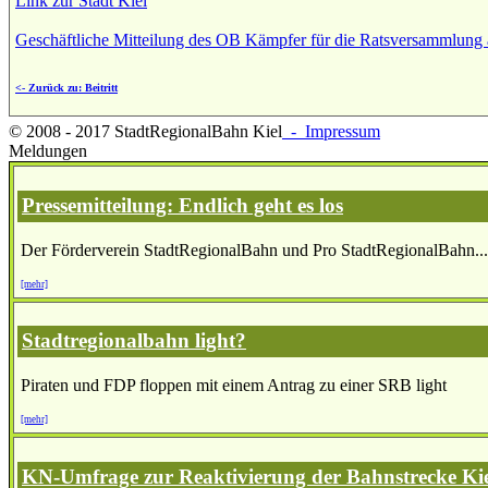
Link zur Stadt Kiel
Geschäftliche Mitteilung des OB Kämpfer für die Ratsversammlung
<- Zurück zu: Beitritt
© 2008 - 2017 StadtRegionalBahn Kiel
- Impressum
Meldungen
Pressemitteilung: Endlich geht es los
Der Förderverein StadtRegionalBahn und Pro StadtRegionalBahn...
[mehr]
Stadtregionalbahn light?
Piraten und FDP floppen mit einem Antrag zu einer SRB light
[mehr]
KN-Umfrage zur Reaktivierung der Bahnstrecke Ki