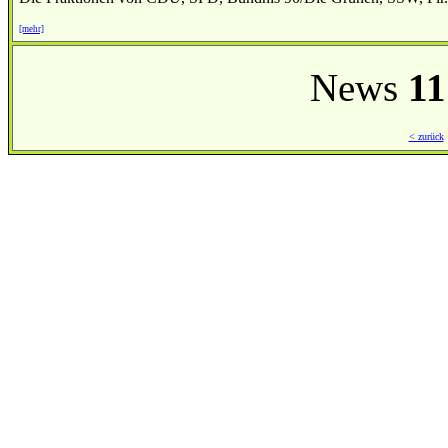
[mehr]
News
11
< zurück