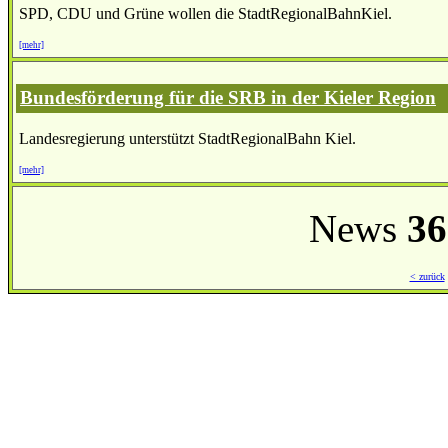
SPD, CDU und Grüne wollen die StadtRegionalBahnKiel.
[mehr]
Bundesförderung für die SRB in der Kieler Region
Landesregierung unterstützt StadtRegionalBahn Kiel.
[mehr]
News
36
< zurück