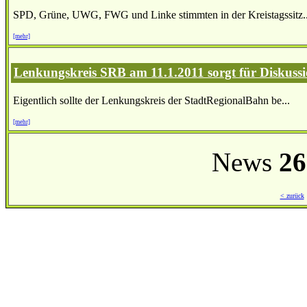
SPD, Grüne, UWG, FWG und Linke stimmten in der Kreistagssitz..
[mehr]
Lenkungskreis SRB am 11.1.2011 sorgt für Diskuss
Eigentlich sollte der Lenkungskreis der StadtRegionalBahn be...
[mehr]
News
26
< zurück