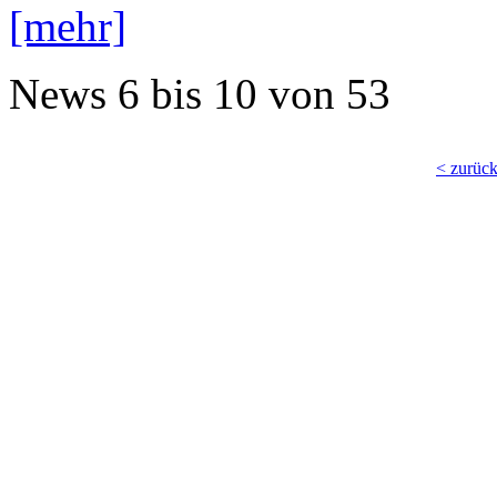
[mehr]
News
6 bis 10
von
53
< zurüc