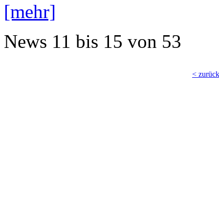
[mehr]
News
11 bis 15
von
53
< zurüc