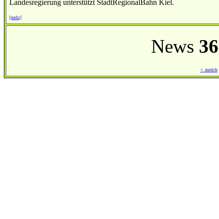
Landesregierung unterstützt StadtRegionalBahn Kiel.
[mehr]
News
36
< zurück