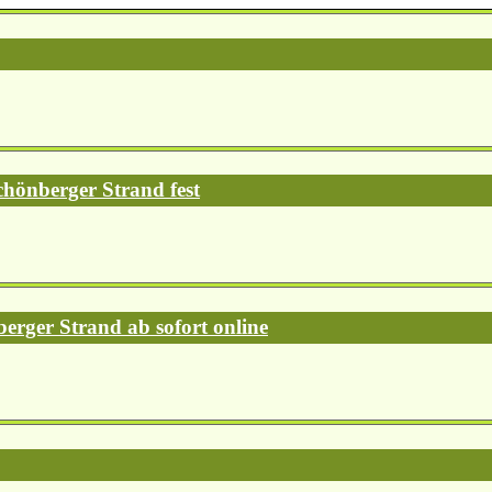
chönberger Strand fest
erger Strand ab sofort online