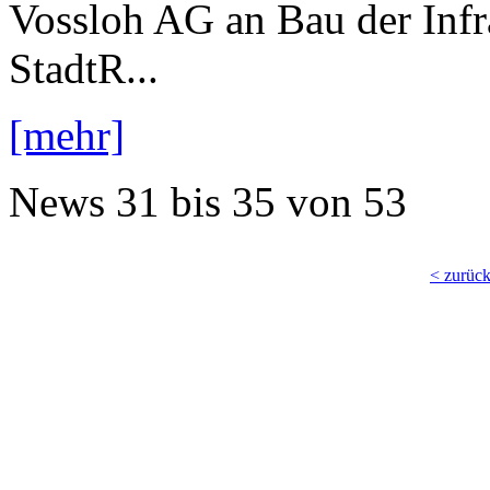
Vossloh AG an Bau der Infr
StadtR...
[mehr]
News
31 bis 35
von
53
< zurüc