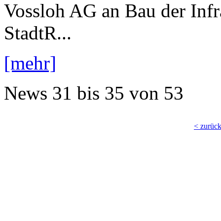
Vossloh AG an Bau der Infr
StadtR...
[mehr]
News
31 bis 35
von
53
< zurüc