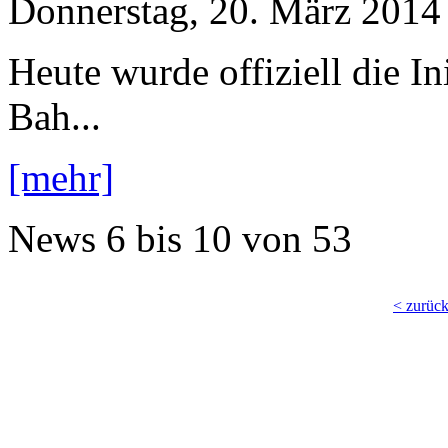
Donnerstag, 20. März 2014
Heute wurde offiziell die I
Bah...
[mehr]
News
6 bis 10
von
53
< zurüc