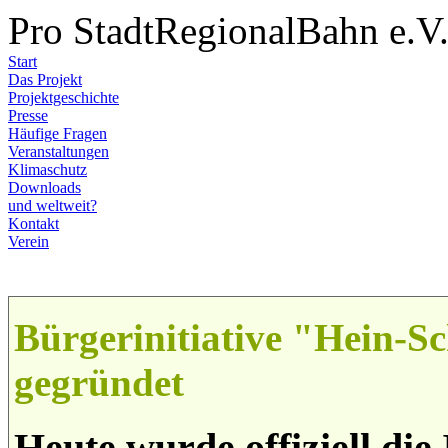
Pro StadtRegionalBahn e.V
Start
Das Projekt
Projektgeschichte
Presse
Häufige Fragen
Veranstaltungen
Klimaschutz
Downloads
und weltweit?
Kontakt
Verein
Bürgerinitiative "Hein-S
gegründet
Heute wurde offiziell die