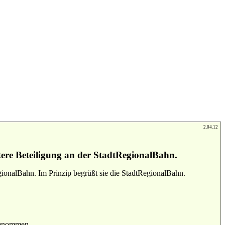
2.04.12
ere Beteiligung an der StadtRegionalBahn.
ionalBahn. Im Prinzip begrüßt sie die StadtRegionalBahn.
 genommen.