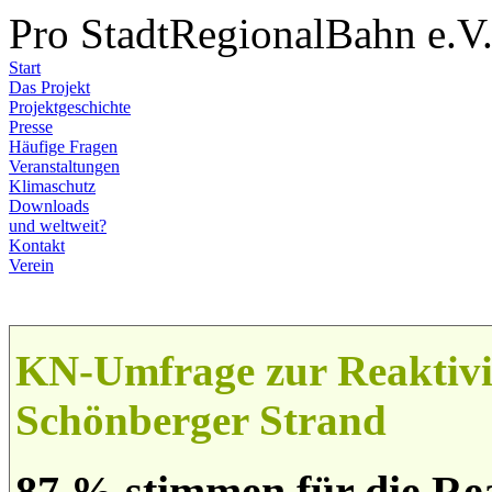
Pro StadtRegionalBahn e.V
Start
Das Projekt
Projektgeschichte
Presse
Häufige Fragen
Veranstaltungen
Klimaschutz
Downloads
und weltweit?
Kontakt
Verein
KN-Umfrage zur Reaktivi
Schönberger Strand
87 % stimmen für die Re