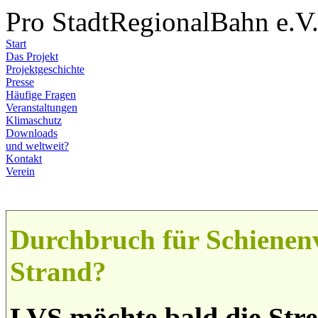
Pro StadtRegionalBahn e.V
Start
Das Projekt
Projektgeschichte
Presse
Häufige Fragen
Veranstaltungen
Klimaschutz
Downloads
und weltweit?
Kontakt
Verein
Durchbruch für Schienen
Strand?
LVS möchte bald die Stre