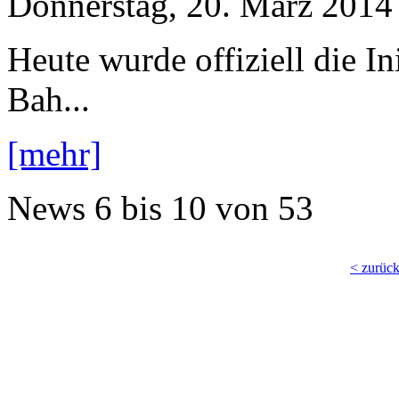
Donnerstag, 20. März 2014
Heute wurde offiziell die I
Bah...
[mehr]
News
6 bis 10
von
53
< zurüc