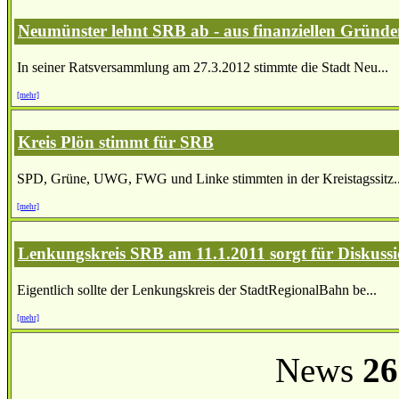
Neumünster lehnt SRB ab - aus finanziellen Gründ
In seiner Ratsversammlung am 27.3.2012 stimmte die Stadt Neu...
[mehr]
Kreis Plön stimmt für SRB
SPD, Grüne, UWG, FWG und Linke stimmten in der Kreistagssitz..
[mehr]
Lenkungskreis SRB am 11.1.2011 sorgt für Diskuss
Eigentlich sollte der Lenkungskreis der StadtRegionalBahn be...
[mehr]
News
26