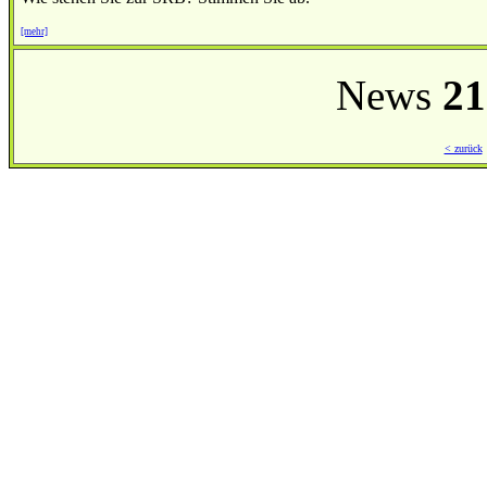
[mehr]
News
21
< zurück