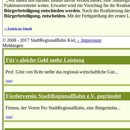
"„Wir haben uns darüber hinaus davon verabschiedet, eine Stadtregio
Fraktionsvertreter weiter. Erwartet wird ein Vorschlag für die Realis
Bürgerbeteiligung entschieden werden
. Nach der Realisierung di
Bürgerbeteiligung, entscheiden.
Mit der Fertigstellung der ersten L
<- Zurück zu: Umwelt
© 2008 - 2017 StadtRegionalBahn Kiel
- Impressum
Meldungen
Für's gleiche Geld mehr Leistung
Prof. Götz von Rohr stellte das regional-wirtschaftliche Gut...
[mehr]
Förderverein StadtRegionalBahn e.V. gegründet
Firmen, der Verein Pro StadtRegionalBahn, eine Bürgerinitia...
[mehr]