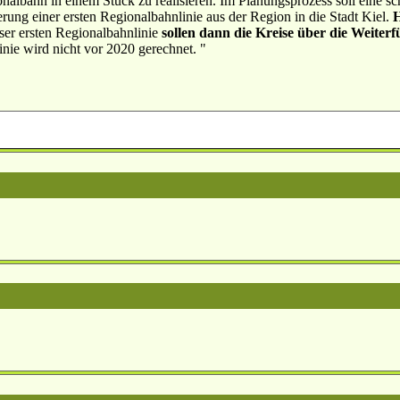
nalbahn in einem Stück zu realisieren. Im Planungsprozess soll eine sc
ierung einer ersten Regionalbahnlinie aus der Region in die Stadt Kiel.
H
eser ersten Regionalbahnlinie
sollen dann die Kreise über die Weiterf
inie wird nicht vor 2020 gerechnet. "