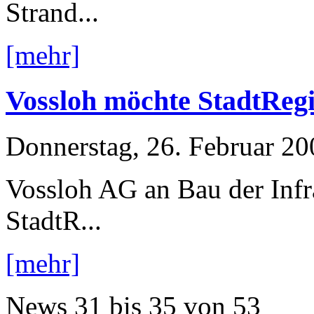
Strand...
[mehr]
Vossloh möchte StadtRegi
Donnerstag, 26. Februar 20
Vossloh AG an Bau der Infr
StadtR...
[mehr]
News
31 bis 35
von
53