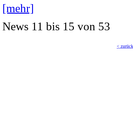
[mehr]
News
11 bis 15
von
53
< zurüc