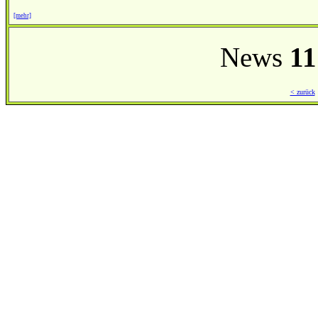
[mehr]
News
11
< zurück