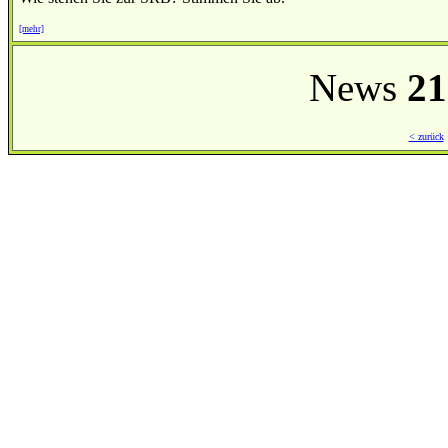
[mehr]
News
21
< zurück