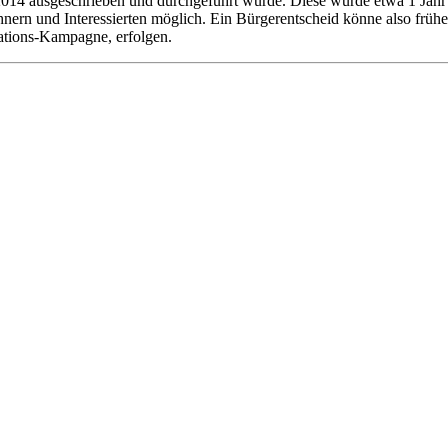
2014 ausgeschrieben und durchgeführt würde. Diese würde etwa 1 Jahr 
ohnern und Interessierten möglich. Ein Bürgerentscheid könne also fr
ations-Kampagne, erfolgen.