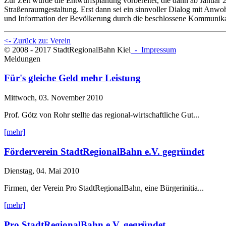
Zur Zeit würde die Entwurfsplanung vorbereitet, die dann ab Januar 
Straßenraumgestaltung. Erst dann sei ein sinnvoller Dialog mit Anw
und Information der Bevölkerung durch die beschlossene Kommunik
<- Zurück zu: Verein
© 2008 - 2017 StadtRegionalBahn Kiel
- Impressum
Meldungen
Für's gleiche Geld mehr Leistung
Mittwoch, 03. November 2010
Prof. Götz von Rohr stellte das regional-wirtschaftliche Gut...
[mehr]
Förderverein StadtRegionalBahn e.V. gegründet
Dienstag, 04. Mai 2010
Firmen, der Verein Pro StadtRegionalBahn, eine Bürgerinitia...
[mehr]
Pro StadtRegionalBahn e.V. gegründet