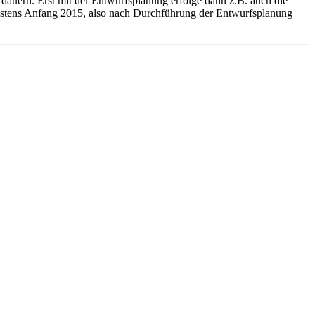
dauern. Erst mit der Entwurfsplanung erfolge dann z.B. auch die
ühestens Anfang 2015, also nach Durchführung der Entwurfsplanung