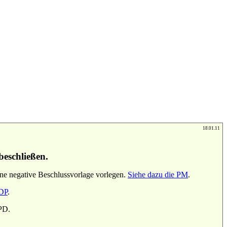
18.01.11
beschließen.
ne negative Beschlussvorlage vorlegen.
Siehe dazu die PM
.
DP
.
PD.