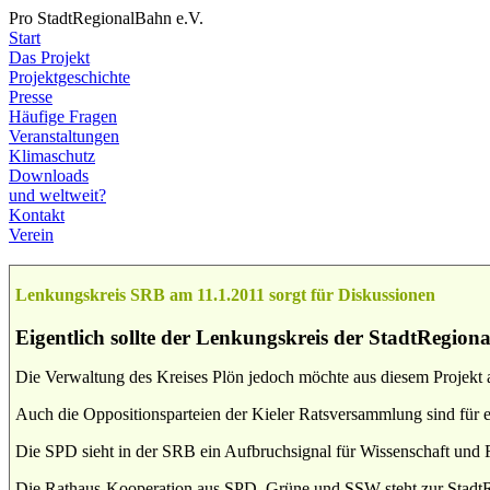
Pro StadtRegionalBahn e.V.
Start
Das Projekt
Projektgeschichte
Presse
Häufige Fragen
Veranstaltungen
Klimaschutz
Downloads
und weltweit?
Kontakt
Verein
Lenkungskreis SRB am 11.1.2011 sorgt für Diskussionen
Eigentlich sollte der Lenkungskreis der StadtRegion
Die Verwaltung des Kreises Plön jedoch möchte aus diesem Projekt 
Auch die Oppositionsparteien der Kieler Ratsversammlung sind für
Die SPD sieht in der SRB ein Aufbruchsignal für Wissenschaft und 
Die Rathaus-Kooperation aus SPD, Grüne und SSW steht zur Stadt