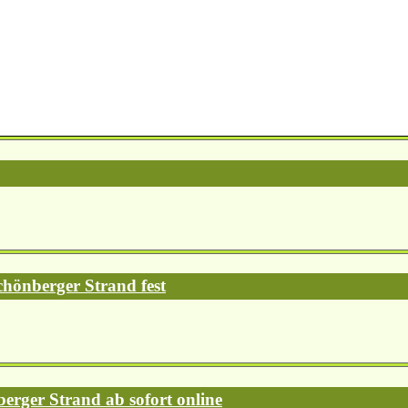
chönberger Strand fest
erger Strand ab sofort online