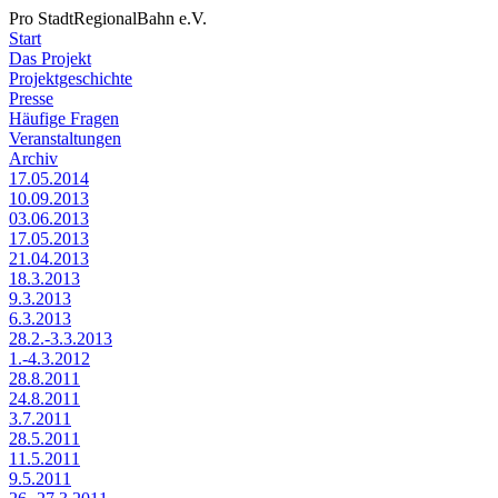
Pro StadtRegionalBahn e.V.
Start
Das Projekt
Projektgeschichte
Presse
Häufige Fragen
Veranstaltungen
Archiv
17.05.2014
10.09.2013
03.06.2013
17.05.2013
21.04.2013
18.3.2013
9.3.2013
6.3.2013
28.2.-3.3.2013
1.-4.3.2012
28.8.2011
24.8.2011
3.7.2011
28.5.2011
11.5.2011
9.5.2011