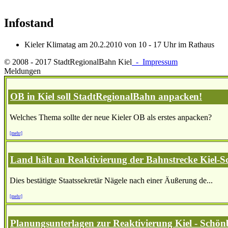
Infostand
Kieler Klimatag am 20.2.2010 von 10 - 17 Uhr im Rathaus
© 2008 - 2017 StadtRegionalBahn Kiel
- Impressum
Meldungen
OB in Kiel soll StadtRegionalBahn anpacken!
Welches Thema sollte der neue Kieler OB als erstes anpacken?
[mehr]
Land hält an Reaktivierung der Bahnstrecke Kiel-S
Dies bestätigte Staatssekretär Nägele nach einer Äußerung de...
[mehr]
Planungsunterlagen zur Reaktivierung Kiel - Schönb