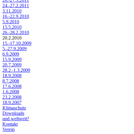
26.-27.3.2011
24.-27.2.2011
3.11.2010
16.-22.9.2010
5.9.2010
15.5.2010
26.-28.2.2010
20.2.2010
15.-17.10.2009
5.-27.9.2009
6.9.2009
15.9.2009
20.7.2009
28.2.-1.3.2009
18.9.2008
8.7.2008
17.6.2008
1.6.2008
23.2.2008
18.9.2007
Klimaschutz
Downloads
und weltweit?
Kontakt
Verein