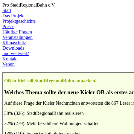
Pro StadtRegionalBahn e.V.
Start
Das Projekt
Projektgeschichte
Presse
Häufige Fragen
Veranstaltungen
Klimaschutz
Downloads
und weltweit?
Kontakt
Verein
OB in Kiel soll StadtRegionalBahn anpacken!
Welches Thema sollte der neue Kieler OB als erstes 
Auf diese Frage der Kieler Nachtrichten antworteten die 867 Leser in
38% (326): StadtRegionalBahn realisieren
32% (279): Mehr bezahlbare Wohnungen schaffen
13% (110): Innenstadt attraktiver machen