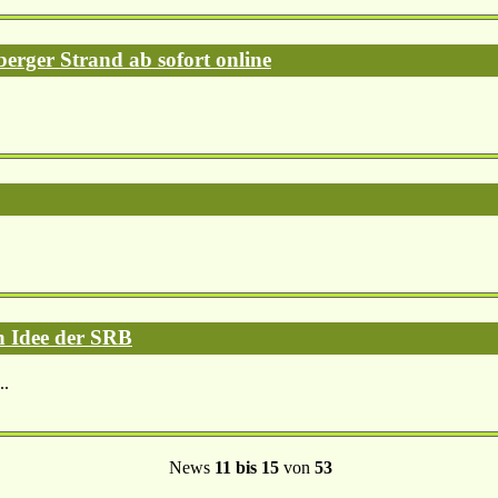
erger Strand ab sofort online
h Idee der SRB
..
News
11 bis 15
von
53