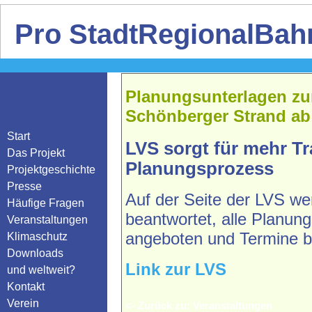
Pro StadtRegionalBahn
Planungsunterlagen zur
Schönberger Strand ab 
Start
LVS sorgt für mehr T
Das Projekt
Planungsprozess
Projektgeschichte
Presse
Auf der Seite der LVS we
Häufige Fragen
beantwortet, alle Planun
Veranstaltungen
angeboten und Termine 
Klimaschutz
Downloads
Link zur LVS
und weltweit?
Kontakt
Verein
<- Zurück zu: Veranstaltungen