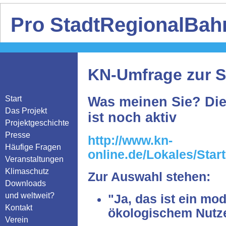
Pro StadtRegionalBahn
KN-Umfrage zur 
Start
Was meinen Sie? Die
Das Projekt
ist noch aktiv
Projektgeschichte
Presse
http://www.kn-
Häufige Fragen
online.de/Lokales/Star
Veranstaltungen
Klimaschutz
Zur Auswahl stehen:
Downloads
und weltweit?
"Ja, das ist ein mo
Kontakt
ökologischem Nutz
Verein