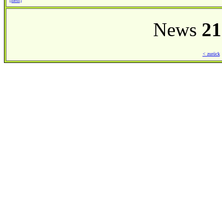
[mehr]
News
21
< zurück