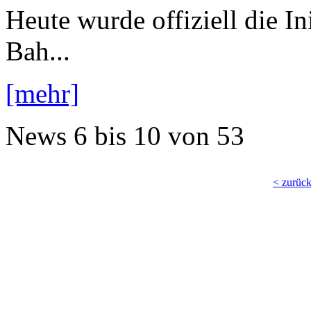
Heute wurde offiziell die I
Bah...
[mehr]
News
6 bis 10
von
53
< zurüc