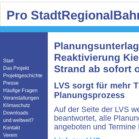
Pro StadtRegionalBahn
Planungsunterlag
Reaktivierung Kie
Start
Strand ab sofort 
Das Projekt
Projektgeschichte
Presse
LVS sorgt für mehr 
Häufige Fragen
Planungsprozess
Veranstaltungen
Klimaschutz
Auf der Seite der LVS w
Downloads
beantwortet, alle Planu
und weltweit?
angeboten und Termine 
Kontakt
Verein